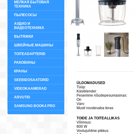
МЕЛКАЯ БЫТОВАЯ
ТЕХНИКА
ПЫЛЕСОСЫ
АУДИО И
ВИДЕОТЕХНИКА
ВЫТЯЖКИ
ШВЕЙНЫЕ МАШИНЫ
TOITEADAPTERID
РАКОВИНЫ
КРАНЫ
SEEBIDOSAATORID
ÜLDOMADUSED
Tüüp:
VIDEOKAAMERAD
Käsiblender
Pesemine nõudepesumasinas:
ARVUTID
On
Värv:
SAMSUNG BOOK4 PRO
Must/ roostevaba teras
TOIDE JA TOITEALLIKAS
Võimsus:
800 W
Voolujuhtme pikkus: