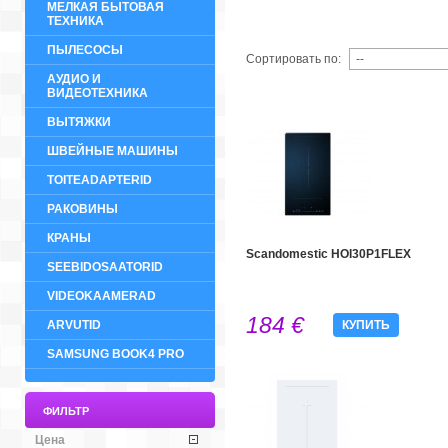
МЕЛКАЯ БЫТОВАЯ
ТЕХНИКА
ПЫЛЕСОСЫ
Сортировать по:
АУДИО И
ВИДЕОТЕХНИКА
ВЫТЯЖКИ
ШВЕЙНЫЕ МАШИНЫ
TOITEADAPTERID
РАКОВИНЫ
КРАНЫ
Scandomestic HOI30P1FLEX
SEEBIDOSAATORID
VIDEOKAAMERAD
184 €
ARVUTID
КУПИТЬ
SAMSUNG BOOK4 PRO
ФИЛЬТР
Цена