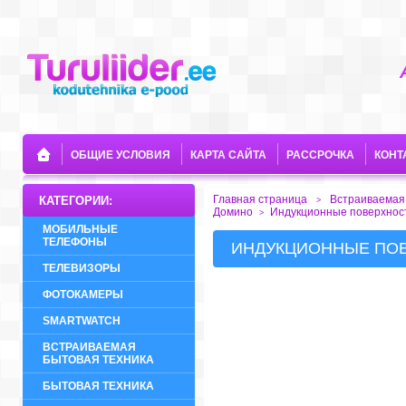
ОБЩИЕ УСЛОВИЯ
КАРТА САЙТА
РАССРОЧКА
КОНТ
Главная страница
Встраиваемая
КАТЕГОРИИ:
>
Домино
Индукционные поверхнос
>
МОБИЛЬНЫЕ
ТЕЛЕФОНЫ
ИНДУКЦИОННЫЕ ПО
ТЕЛЕВИЗОРЫ
ФОТОКАМЕРЫ
SMARTWATCH
ВСТРАИВАЕМАЯ
БЫТОВАЯ ТЕХНИКА
БЫТОВАЯ ТЕХНИКА