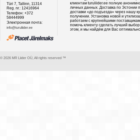
клиентам turuliider.ee полную аноним
Türi 7, Tallinn, 11314
личных данных. Доставка по Эстонии п
Reg. nr.: 12416964
доставки «до подъезда» через нашу ку
Телефон: +372
получении. Установка новой и утилиз
58444999
работаем с крупнейшими поставщиками
Электронная почта:
помочь клиенту сделать лучший выбор
info@turuliider.ee
этом, и мы найдём для Вас оптимальн
© 2026 MR Liider OÜ, All rights reserved ™