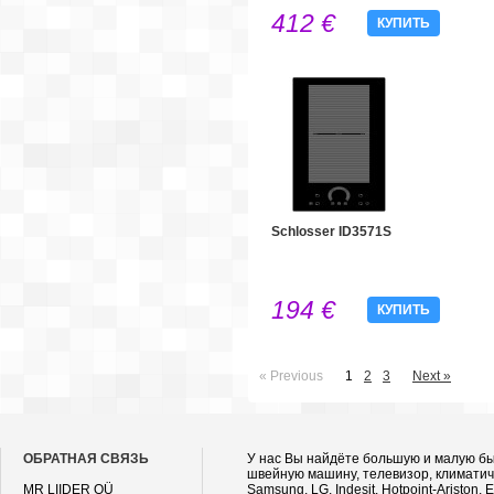
412 €
КУПИТЬ
Schlosser ID3571S
194 €
КУПИТЬ
« Previous
1
2
3
Next »
ОБРАТНАЯ СВЯЗЬ
У нас Вы найдёте большую и малую быт
швейную машину, телевизор, климатичес
MR LIIDER OÜ
Samsung, LG, Indesit, Hotpoint-Ariston