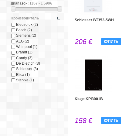
Диапазон:
118€ - 1 599€
Производитель
Schlosser BT352-5WH
Electrolux
(2)
Bosch
(2)
Siemens
(2)
206 €
AEG
(2)
КУПИТЬ
Whirlpool
(1)
Brandt
(1)
Candy
(3)
De Dietrich
(3)
Schlosser
(8)
Elica
(1)
Starkke
(1)
Franke
(1)
Teka
(3)
Smeg
(4)
Kluge KPI3001B
Faber
(1)
Scandomestic
(1)
Beko
(2)
158 €
Gorenje
(2)
КУПИТЬ
Kluge
(1)