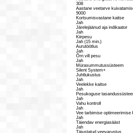
308
Aastane veetarve kuivatamise
9000
Kortsumisvastane kaitse
Jah
Järelejäänud aja indikaator
Jah
Kiirpesu
Jah (15 min.)
Aurutöötlus
Jah
Õrn vill pesu
Jah
Mürasummutussüsteem
Silent System+
Juhtlukustus
Jah
Veelekke kaitse
Jah
Pesukoguse tasandussüste
Jah
Vahu kontroll
Jah
Vee tarbimise optimeerimise k
Jah
Täiendav energiasääst
Jah
Täiustatud veevarustus