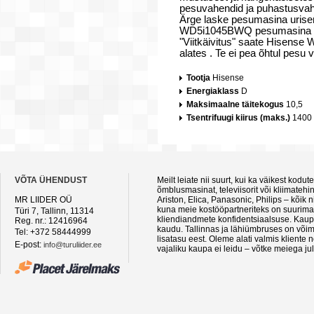
pesuvahendid ja puhastusvahen
Ärge laske pesumasina urise
WD5i1045BWQ pesumasina pesu-
"Viitkäivitus" saate Hisens
alates . Te ei pea õhtul pesu 
Tootja
Hisense
Energiaklass
D
Maksimaalne täitekogus
10,5
Tsentrifuugi kiirus (maks.)
1400 
VÕTA ÜHENDUST
Meilt leiate nii suurt, kui ka väikest kod
õmblusmasinat, televiisorit või kliimateh
MR LIIDER OÜ
Ariston, Elica, Panasonic, Philips – kõik
kuna meie kostööpartneriteks on suurimad 
Türi 7, Tallinn, 11314
kliendiandmete konfidentsiaalsuse. Kaupa
Reg. nr.: 12416964
kaudu. Tallinnas ja lähiümbruses on võima
Tel: +372 58444999
lisatasu eest. Oleme alati valmis kliente
E-post:
info@turuliider.ee
vajaliku kaupa ei leidu – võtke meiega ju