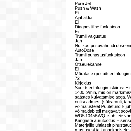
Pure Jet
Push & Wash
Ei
Ajahaldur
Ei
Diagnostiline funktsioon
Ei
Trumli valgustus
Jah
Nutikas pesuvahendi doseer
AutoDose
Trumli puhastusfunktsioon
Jah
Otseülekanne
Ei
Müratase (pesu/tsentrifuugim
72
Kirjeldus
Suur tsentrifuugimiskiirus:
1400 p/min, mis on märkimisv
säästes kuivatamise aega. 
nutiseadmest (sülearvuti, tahv
võimalustele! Puutetundlik j
võimaldab teil mugavalt soov
WD5i1045BWQ lisab teie vanni
Kangaste aurutöötlus Hisen
Materjalile ühtlaselt pihustatu
mustusest ja kangekaelsetest 