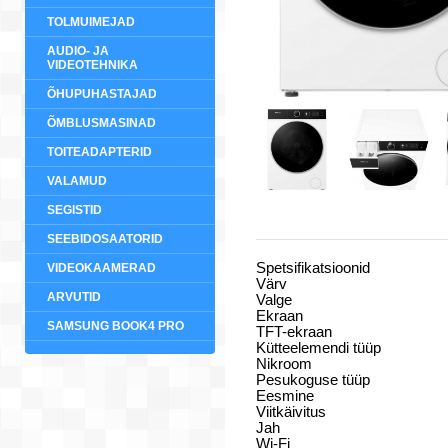
TOLMUIMEJAD
AUDIO- JA
VIDEOTEHNIKA
ÕHUPUHASTAJAD
ÕMBLUSMASINAD
TOITEADAPTERID
VALAMUD
SEGISTID
SEEBIDOSAATORID
Spetsifikatsioonid
VIDEOKAAMERAD
Värv
ARVUTID
Valge
Ekraan
SAMSUNG BOOK4 PRO
TFT-ekraan
Kütteelemendi tüüp
Nikroom
Pesukoguse tüüp
Eesmine
Viitkäivitus
Jah
Wi-Fi