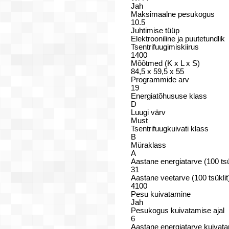
Jah
Maksimaalne pesukogus
10.5
Juhtimise tüüp
Elektrooniline ja puutetundlik
Tsentrifuugimiskiirus
1400
Mõõtmed (K x L x S)
84,5 x 59,5 x 55
Programmide arv
19
Energiatõhususe klass
D
Luugi värv
Must
Tsentrifuugkuivati klass
B
Müraklass
A
Aastane energiatarve (100 tsü
31
Aastane veetarve (100 tsüklit
4100
Pesu kuivatamine
Jah
Pesukogus kuivatamise ajal
6
Aastane energiatarve kuivata