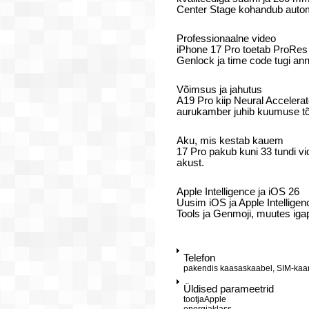
Center Stage kohandub autom
Professionaalne video
iPhone 17 Pro toetab ProRes 
Genlock ja time code tugi ann
Võimsus ja jahutus
A19 Pro kiip Neural Accelerat
aurukamber juhib kuumuse tõh
Aku, mis kestab kauem
17 Pro pakub kuni 33 tundi v
akust.
Apple Intelligence ja iOS 26
Uusim iOS ja Apple Intelligenc
Tools ja Genmoji, muutes ig
Telefon
pakendis kaasas
kaabel, SIM-kaar
Üldised parameetrid
tootja
Apple