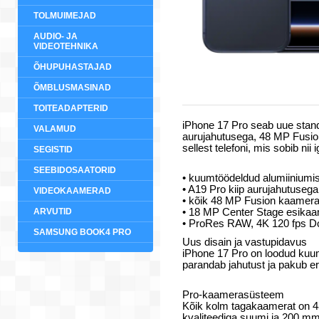
TOLMUIMEJAD
AUDIO- JA
VIDEOTEHNIKA
ÕHUPUHASTAJAD
ÕMBLUSMASINAD
TOITEADAPTERID
iPhone 17 Pro seab uue standa
VALAMUD
aurujahutusega, 48 MP Fusio
sellest telefoni, mis sobib n
SEGISTID
SEEBIDOSAATORID
• kuumtöödeldud alumiiniumis
• A19 Pro kiip aurujahutuseg
VIDEOKAAMERAD
• kõik 48 MP Fusion kaamera
ARVUTID
• 18 MP Center Stage esikaa
• ProRes RAW, 4K 120 fps Do
SAMSUNG BOOK4 PRO
Uus disain ja vastupidavus
iPhone 17 Pro on loodud kuu
parandab jahutust ja pakub e
Pro-kaamerasüsteem
Kõik kolm tagakaamerat on 48
kvaliteediga suumi ja 200 mm