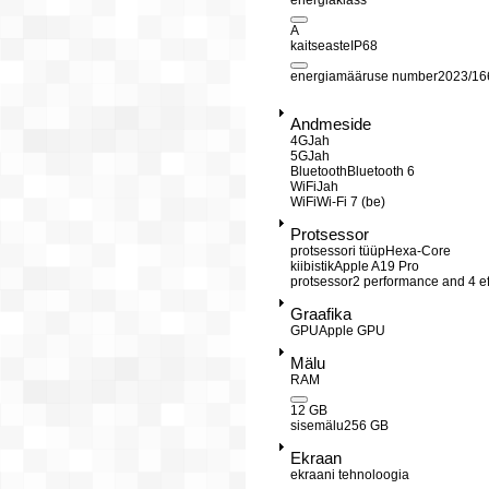
energiaklass
A
kaitseaste
IP68
energiamääruse number
2023/16
Andmeside
4G
Jah
5G
Jah
Bluetooth
Bluetooth 6
WiFi
Jah
WiFi
Wi-Fi 7 (be)
Protsessor
protsessori tüüp
Hexa-Core
kiibistik
Apple A19 Pro
protsessor
2 performance and 4 ef
Graafika
GPU
Apple GPU
Mälu
RAM
12 GB
sisemälu
256 GB
Ekraan
ekraani tehnoloogia