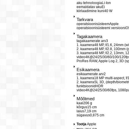
aku tehnoloogia
Li-Ion
eemaldatav aku
Ei
kiirlaadimine kuni
40 W
Tarkvara
operatsioonisüsteem
Apple
operatsioonisüsteemi versioon
iO
Tagakaamera
tagakaamerate arv
3
1. kaamera
48 MP, f/1.6, 24mm (wi
2. kaamera
48 MP, f/2.8, 100mm (p
3. kaamera
48 MP, f/2.2, 13mm, 12
video
4K@24/25/30/60/100/120fps
ProRes RAW, Apple Log 2, 3D (spa
Esikaamera
esikaamerate arv
2
1. kaamera
18 MP multi-aspect, f/
2. kaamera
SL 3D, (depth/biometr
funktsioonid
HDR
video
4K@24/25/30/60fps, 1080p@
Mõõtmed
kaal
206 g
kõrgus
15 cm
laius
7,19 cm
sügavus
0,875 cm
Tootja
Apple