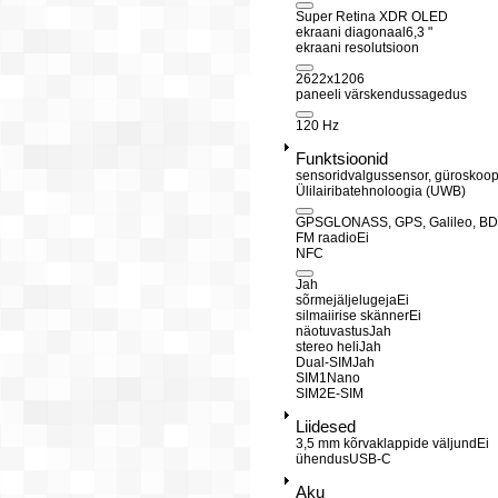
Super Retina XDR OLED
ekraani diagonaal
6,3 "
ekraani resolutsioon
2622x1206
paneeli värskendussagedus
120 Hz
Funktsioonid
sensorid
valgussensor, güroskoop
Ülilairibatehnoloogia (UWB)
GPS
GLONASS, GPS, Galileo, B
FM raadio
Ei
NFC
Jah
sõrmejäljelugeja
Ei
silmaiirise skänner
Ei
näotuvastus
Jah
stereo heli
Jah
Dual-SIM
Jah
SIM1
Nano
SIM2
E-SIM
Liidesed
3,5 mm kõrvaklappide väljund
Ei
ühendus
USB-C
Aku