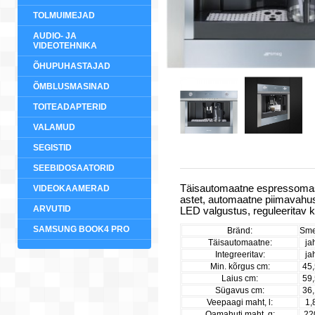
TOLMUIMEJAD
AUDIO- JA
VIDEOTEHNIKA
ÕHUPUHASTAJAD
ÕMBLUSMASINAD
TOITEADAPTERID
VALAMUD
SEGISTID
SEEBIDOSAATORID
Täisautomaatne espressomasin
VIDEOKAAMERAD
astet, automaatne piimavahus
ARVUTID
LED valgustus, reguleeritav 
SAMSUNG BOOK4 PRO
Bränd:
Sm
Täisautomaatne:
ja
Integreeritav:
ja
Min. kõrgus cm:
45,
Laius cm:
59,
Sügavus cm:
36,
Veepaagi maht, l:
1,
Oamahuti maht, g:
22