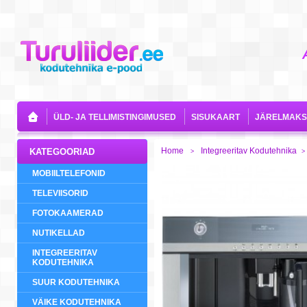
ÜLD- JA TELLIMISTINGIMUSED
SISUKAART
JÄRELMAKS
Home
Integreeritav Kodutehnika
KATEGOORIAD
>
>
MOBIILTELEFONID
TELEVIISORID
FOTOKAAMERAD
NUTIKELLAD
INTEGREERITAV
KODUTEHNIKA
SUUR KODUTEHNIKA
VÄIKE KODUTEHNIKA