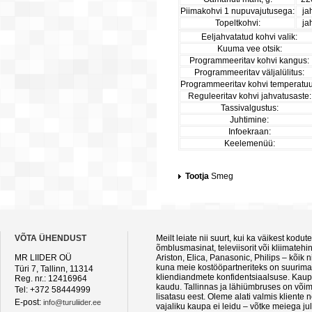
Piimakohvi 1 nupuvajutusega:
ja
Topeltkohvi:
ja
Eeljahvatatud kohvi valik:
Kuuma vee otsik:
Programmeeritav kohvi kangus:
Programmeeritav väljalülitus:
Programmeeritav kohvi temperatuu
Reguleeritav kohvi jahvatusaste:
Tassivalgustus:
Juhtimine:
Infoekraan:
Keelemenüü:
Tootja
Smeg
VÕTA ÜHENDUST
Meilt leiate nii suurt, kui ka väikest kod
õmblusmasinat, televiisorit või kliimateh
MR LIIDER OÜ
Ariston, Elica, Panasonic, Philips – kõik
kuna meie kostööpartneriteks on suurimad 
Türi 7, Tallinn, 11314
kliendiandmete konfidentsiaalsuse. Kaupa
Reg. nr.: 12416964
kaudu. Tallinnas ja lähiümbruses on võima
Tel: +372 58444999
lisatasu eest. Oleme alati valmis kliente
E-post:
info@turuliider.ee
vajaliku kaupa ei leidu – võtke meiega ju