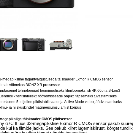
3-megapiksline tagantvalgustusega täiskaader Exmor R CMOS sensor
limalt võimekas BIONZ XR protsessor
ipptasemel tehnoloogiad loominguliseks filmiloomeks, sh 4K 60p ja S-Log3
uenduslik tehisintellekti töötlemisseade objekti täpsemaks tuvastamiseks
eresisene 5-teljeline pildistabilisaator ja Active Mode video jäädvustamiseks
olmu- ja niiskuskindel magneesiumsulamist korpus
megapiksliga täiskaader CMOS pildisensor
ny α7C II uus 33-megapiksline Exmor R CMOS sensor pakub suurepäras
tide kui ka filmide jaoks. See pakub kiiret lugemiskiirust, kõrget tu