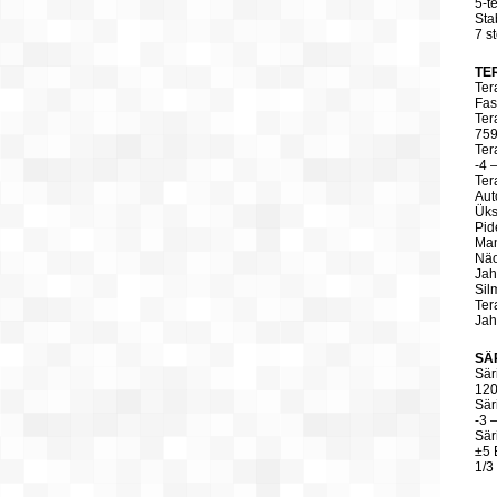
5-te
Sta
7 s
TE
Ter
Fas
Ter
759
Ter
-4 
Ter
Aut
Üks
Pid
Ma
Näo
Jah
Sil
Ter
Jah
SÄ
Sär
120
Sär
-3 
Sär
±5 
1/3