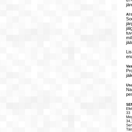
α7
jär
AI 
Son
jär
jäl
tuv
mil
jää
Lis
en
Vas
Pr
jä
Usa
Na
pe
SE
Efe
33
Meg
34,
Sen
Täi