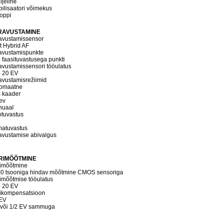
ljeline
bilisaatori võimekus
toppi
RAVUSTAMINE
avustamissensor
t Hybrid AF
avustamispunkte
 faasituvastusega punkti
avustamissensori tööulatus
– 20 EV
avustamisrežiimid
omaatne
 kaader
ev
nuaal
tuvastus
matuvastus
avustamise abivalgus
RIMÕÕTMINE
imõõtmine
0 tsooniga hindav mõõtmine CMOS sensoriga
imõõtmise tööulatus
– 20 EV
ikompensatsioon
EV
 või 1/2 EV sammuga