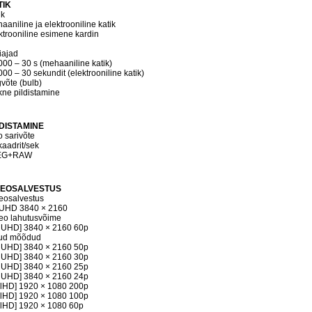
TIK
ik
aaniline ja elektrooniline katik
ktrooniline esimene kardin
iajad
000 – 30 s (mehaaniline katik)
000 – 30 sekundit (elektrooniline katik)
võte (bulb)
kne pildistamine
LDISTAMINE
o sarivõte
kaadrit/sek
EG+RAW
DEOSALVESTUS
eosalvestus
UHD 3840 × 2160
eo lahutusvõime
 UHD] 3840 × 2160 60p
ud mõõdud
 UHD] 3840 × 2160 50p
 UHD] 3840 × 2160 30p
 UHD] 3840 × 2160 25p
 UHD] 3840 × 2160 24p
llHD] 1920 × 1080 200p
llHD] 1920 × 1080 100p
llHD] 1920 × 1080 60p