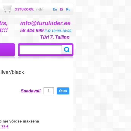
OSTUKORV:
(tühi)
En
Et
Ru
is,
info@turuliider.ee
!!!
58 444 999
E-R 10:00-18:00
Türi 7, Tallinn
lver/black
Saadaval!
Osta
kolme võrdse maksena
.33 €