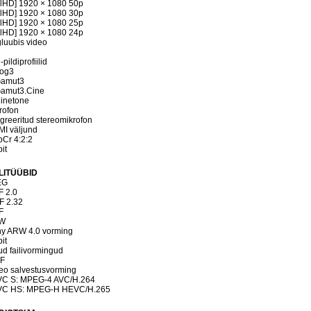
llHD] 1920 × 1080 50p
llHD] 1920 × 1080 30p
llHD] 1920 × 1080 25p
llHD] 1920 × 1080 24p
luubis video
pildiprofiilid
og3
Gamut3
amut3.Cine
inetone
rofon
egreeritud stereomikrofon
I väljund
Cr 4:2:2
it
ILITÜÜBID
EG
 2.0
F 2.32
F
W
y ARW 4.0 vorming
it
d failivormingud
IF
eo salvestusvorming
C S: MPEG-4 AVC/H.264
VC HS: MPEG-H HEVC/H.265