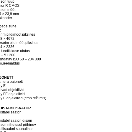
sori tüüp
mor R CMOS
sori mõõt
9 × 23,9 mm
skaader
gede suhe
2
rim pildimõõt pikslites
8 × 4672
kseim pildimõõt pikslites
4 × 2336
 tundlikkuse ulatus
 – 51 200
endatav ISO 50 – 204 800
lmueemaldus
JONETT
mera bajonett
y E
ivad objektiivid
y FE objektiivid
y E objektiivid (crop režiimis)
LDISTABILISAATOR
istabilisaator
istabilisaatori disain
sori nihutusel põhinev
bilisaatori suunalisus