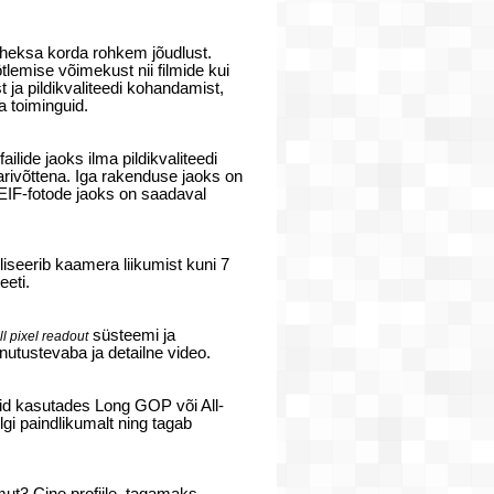
aheksa korda rohkem jõudlust.
lemise võimekust nii filmide kui
t ja pildikvaliteedi kohandamist,
a toiminguid.
lide jaoks ilma pildikvaliteedi
rivõttena. Iga rakenduse jaoks on
EIF-fotode jaoks on saadaval
iliseerib kaamera liikumist kuni 7
eeti.
süsteemi ja
ll pixel readout
tustevaba ja detailne video.
sid kasutades Long GOP või All-
gi paindlikumalt ning tagab