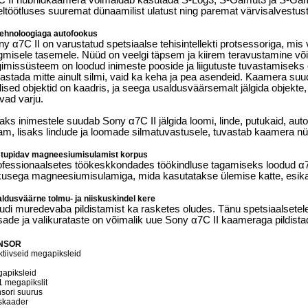
C II hübriidkaamera võimaldab kasutada S-Log3, S-Gamut3 ja S-Gamu
eltöötluses suuremat dünaamilist ulatust ning paremat värvisalvestust
tehnoloogiaga autofookus
y α7C II on varustatud spetsiaalse tehisintellekti protsessoriga, mi
gmisele tasemele. Nüüd on veelgi täpsem ja kiirem teravustamine võima
gimissüsteem on loodud inimeste pooside ja liigutuste tuvastamiseks
astada mitte ainult silmi, vaid ka keha ja pea asendeid. Kaamera suu
lised objektid on kaadris, ja seega usaldusväärsemalt jälgida objekt
vad varju.
aks inimestele suudab Sony α7C II jälgida loomi, linde, putukaid, auto
am, lisaks lindude ja loomade silmatuvastusele, tuvastab kaamera n
tupidav magneesiumisulamist korpus
ofessionaalsetes töökeskkondades töökindluse tagamiseks loodud α7C
ikusega magneesiumisulamiga, mida kasutatakse ülemise katte, esika
ldusväärne tolmu- ja niiskuskindel kere
udi muredevaba pildistamist ka rasketes oludes. Tänu spetsiaalsetel
sade ja valikurataste on võimalik uue Sony α7C II kaameraga pildist
NSOR
ktiivseid megapiksleid
apiksleid
1 megapikslit
sori suurus
skaader