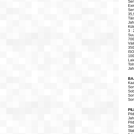
Sen
Ex
Sen
35,
Täi
Jah
Kül
3 : 
Suu
700
Väi
350
ISO
100
Lai
To
Jah
BA
Kaa
Son
Sob
Son
Son
PI
Pild
Jah
Pild
Sen
Sta