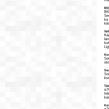
mad
BIO
BI
See
ka 
käs
Val
Kad
la
ko
Lig
Ker
Son
sto
Suu
So
ko
Täi
α7
Int
kas
Kas