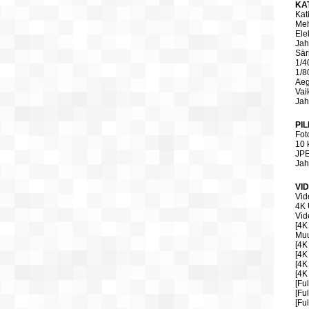
KA
Kat
Meh
Ele
Jah
Sär
1/4
1/8
Aeg
Vai
Jah
PI
Fot
10 
JP
Jah
VI
Vid
4K 
Vid
[4K
Mu
[4K
[4K
[4K
[4K
[Fu
[Fu
[Fu