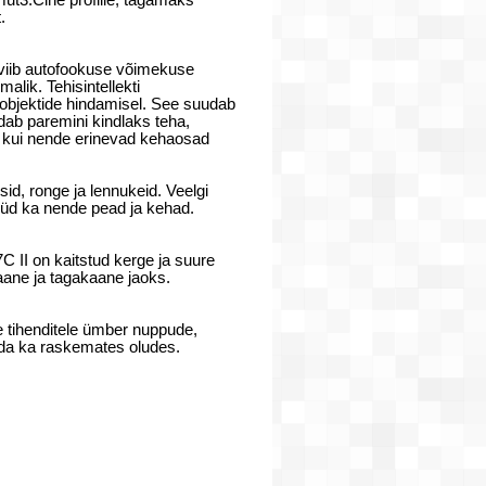
t3.Cine profiile, tagamaks
.
s viib autofookuse võimekuse
lik. Tehisintellekti
 objektide hindamisel. See suudab
dab paremini kindlaks teha,
e, kui nende erinevad kehaosad
sid, ronge ja lennukeid. Veelgi
üüd ka nende pead ja kehad.
 II on kaitstud kerge ja suure
ane ja tagakaane jaoks.
e tihenditele ümber nuppude,
ada ka raskemates oludes.