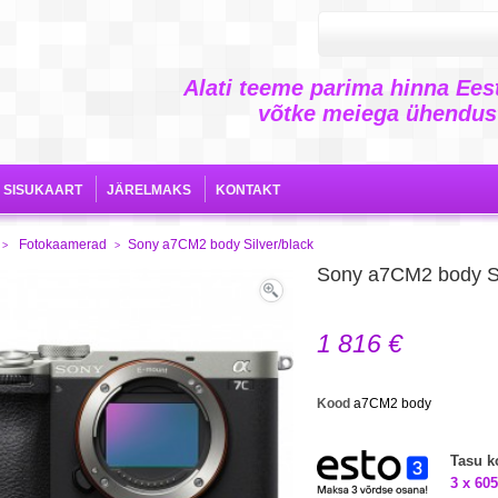
Alati teeme parima hinna Eest
võtke meiega ühendust
SISUKAART
JÄRELMAKS
KONTAKT
Fotokaamerad
Sony a7CM2 body Silver/black
>
>
Sony a7CM2 body Si
View
full
1 816 €
size
Kood
a7CM2 body
Tasu 
3 x 605