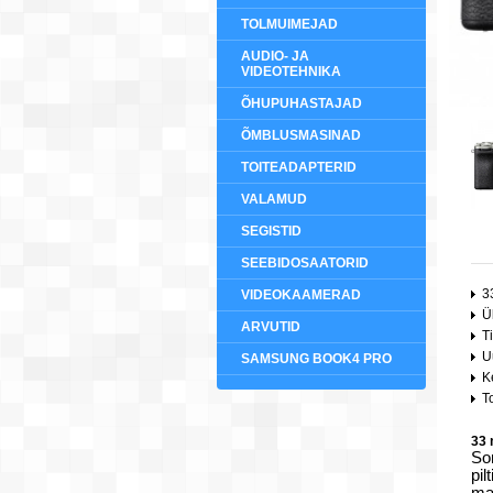
TOLMUIMEJAD
AUDIO- JA
VIDEOTEHNIKA
ÕHUPUHASTAJAD
ÕMBLUSMASINAD
TOITEADAPTERID
VALAMUD
SEGISTID
SEEBIDOSAATORID
3
VIDEOKAAMERAD
Ü
ARVUTID
T
U
SAMSUNG BOOK4 PRO
K
T
33 
So
pil