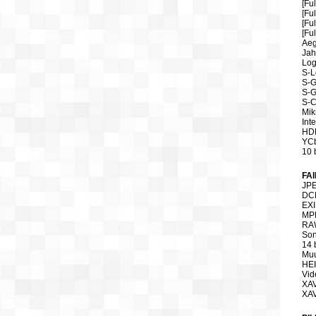
[Fu
[Fu
[Fu
[Fu
Aeg
Jah
Log-
S-L
S-
S-G
S-C
Mik
Int
HDM
YCb
10 b
FA
JP
DCF
EXI
MP
RA
Son
14 b
Muu
HE
Vid
XAV
XA