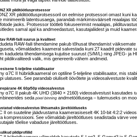
alat müra ja väga täpset värvide taasesitust.
NZ XR pilditöötlusprotsessor
ONZ XR pilditöötlusprotsessoril on eelmise protsessori omast kuni k
 minimeerib latentsusaega, parandab märkimisväärselt reaalajas tööt
fotode jaoks. Protsessor töötleb fokuseerimist reaalajas, pildituvastus
itledes samal ajal ka andmeedastust, kasutajaliidest ja muid kaamer
itav RAW-faili suurus ja kvaliteet
udeta RAW-faili tihendamine pakub tõhusat tihendamist väiksemate fai
nguseta, võimaldades kaameral salvestada kuni 27 kaadrit pidevate sa
lm kadudeta tihendamisega kujutise suurust (S/M/L) ning JPEG- ja H
ht pildikvaliteedi valik, mis genereerib vähem andmeid.
esisene 5-teljeline stabilisaator
y α7C II hübriidkaameral on optiline 5-teljeline stabilisaator, mis stab
pi ulatuses. See parandab oluliselt öövõtete ja videosalvestuste kvalit
repärane 4K 60p/50p videosalvestus
ny α7C II pakub 4K UHD (3840 × 2160) videosalvestust kasutades
fu
mbineerides seda
andmetöötlusega – tulemuseks on moonu
pixel binning
ustatud videosalvestus lihtsamaks järeltöötluseks
C II on suuteline jäädvustama kaamerasiseselt 4K 10-bit 4:2:2 video
ra kompressiooni. See võimaldab järeltöötluses seadistada värve veel
utajale tõelise vabaduse järeltöötluses.
ulikud pildiprofiilid