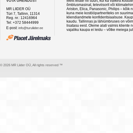
VÕTA ÜHENDUST
Meilt leiate nii suurt, kui ka väikest kod
õmblusmasinat, televiisorit või kliimateh
MR LIIDER OÜ
Ariston, Elica, Panasonic, Philips – kõik
kuna meie kostööpartneriteks on suurimad 
Türi 7, Tallinn, 11314
kliendiandmete konfidentsiaalsuse. Kaupa
Reg. nr.: 12416964
kaudu. Tallinnas ja lähiümbruses on võima
Tel: +372 58444999
lisatasu eest. Oleme alati valmis kliente
E-post:
info@turuliider.ee
vajaliku kaupa ei leidu – võtke meiega ju
© 2026 MR Liider OÜ, All rights reserved ™