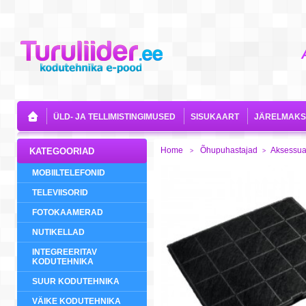
ÜLD- JA TELLIMISTINGIMUSED
SISUKAART
JÄRELMAKS
Home
Õhupuhastajad
Aksessua
KATEGOORIAD
>
>
MOBIILTELEFONID
TELEVIISORID
FOTOKAAMERAD
NUTIKELLAD
INTEGREERITAV
KODUTEHNIKA
SUUR KODUTEHNIKA
VÄIKE KODUTEHNIKA