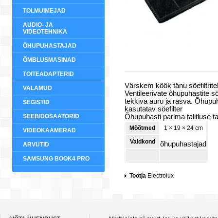
TOLMUIMEJAD
AUDIO- JA
VIDEOTEHNIKA
ÕHUPUHASTAJAD
ÕMBLUSMASINAD
TOITEADAPTERID
Värskem köök tänu söefiltrite
VALAMUD
Ventileerivate õhupuhastite s
tekkiva auru ja rasva. Õhupuh
SEGISTID
kasutatav söefilter
SEEBIDOSAATORID
Õhupuhasti parima talitluse t
Mõõtmed
1 × 19 × 24 cm
VIDEOKAAMERAD
Valdkond
õhupuhastajad
ARVUTID
SAMSUNG BOOK4 PRO
Tootja
Electrolux