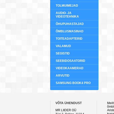
TOLMUIMEJAD
AUDIO- JA
VIDEOTEHNIKA
ÕHUPUHASTAJAD
ÕMBLUSMASINAD
TOITEADAPTERID
VALAMUD
SEGISTID
SEEBIDOSAATORID
VIDEOKAAMERAD
ARVUTID
SAMSUNG BOOK4 PRO
VÕTA ÜHENDUST
Meilt
õmblu
MR LIIDER OÜ
Aris
kuna