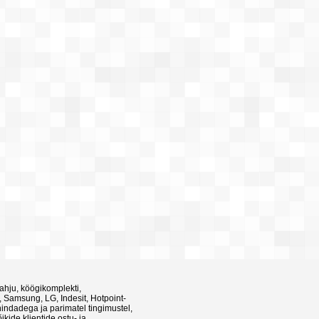
 ahju, köögikomplekti,
, Samsung, LG, Indesit, Hotpoint-
hindadega ja parimatel tingimustel,
kide klientide ostu- ja