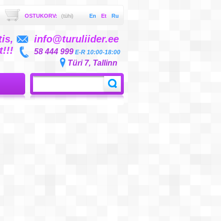
OSTUKORV:
(tühi)
En
Et
Ru
is,
info@turuliider.ee
!!!
58 444 999
E-R 10:00-18:00
Türi 7, Tallinn