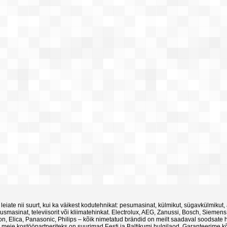
 leiate nii suurt, kui ka väikest kodutehnikat: pesumasinat, külmikut, sügavkülmikut,
smasinat, televiisorit või kliimatehinkat. Electrolux, AEG, Zanussi, Bosch, Siemens
ton, Elica, Panasonic, Philips – kõik nimetatud brändid on meilt saadaval soodsate 
 meie kostööpartneriteks on suurimad Eesti ja Baltikumi hulgilaod. Garanteerime kõi