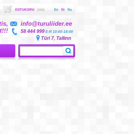
OSTUKORV:
(tühi)
En
Et
Ru
is,
info@turuliider.ee
!!!
58 444 999
E-R 10:00-18:00
Türi 7, Tallinn