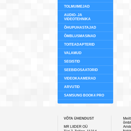
TOLMUIMEJAD
AUDIO- JA
VIDEOTEHNIKA
ÕHUPUHASTAJAD
ÕMBLUSMASINAD
TOITEADAPTERID
VALAMUD
SEGISTID
SEEBIDOSAATORID
VIDEOKAAMERAD
ARVUTID
SAMSUNG BOOK4 PRO
VÕTA ÜHENDUST
Meilt
õmblu
MR LIIDER OÜ
Aris
kuna