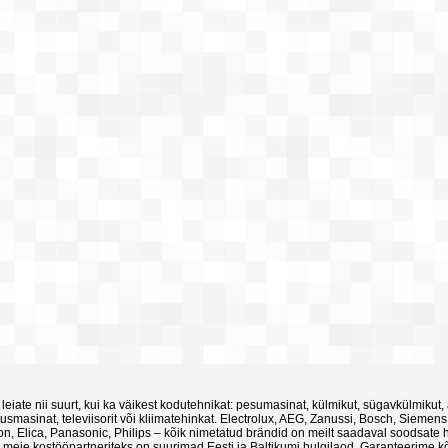
 leiate nii suurt, kui ka väikest kodutehnikat: pesumasinat, külmikut, sügavkülmikut,
smasinat, televiisorit või kliimatehinkat. Electrolux, AEG, Zanussi, Bosch, Siemens
ton, Elica, Panasonic, Philips – kõik nimetatud brändid on meilt saadaval soodsate 
 meie kostööpartneriteks on suurimad Eesti ja Baltikumi hulgilaod. Garanteerime kõi