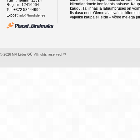
Türi 7, Tallinn, 11314
kliendiandmete konfidentsiaalsuse. Kaupa
Reg. nr.: 12416964
kaudu. Tallinnas ja lähiümbruses on võima
Tel: +372 58444999
lisatasu eest. Oleme alati valmis kliente
E-post:
info@turuliider.ee
vajaliku kaupa ei leidu – võtke meiega ju
© 2026 MR Liider OÜ, All rights reserved ™