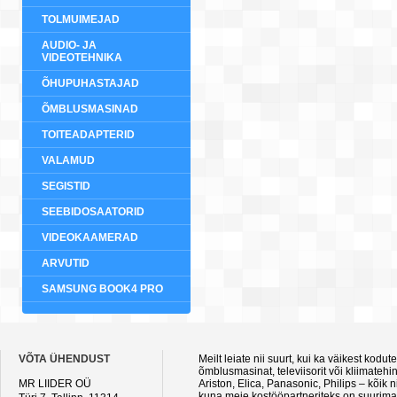
TOLMUIMEJAD
AUDIO- JA
VIDEOTEHNIKA
ÕHUPUHASTAJAD
ÕMBLUSMASINAD
TOITEADAPTERID
VALAMUD
SEGISTID
SEEBIDOSAATORID
VIDEOKAAMERAD
ARVUTID
SAMSUNG BOOK4 PRO
VÕTA ÜHENDUST
Meilt leiate nii suurt, kui ka väikest kod
õmblusmasinat, televiisorit või kliimateh
MR LIIDER OÜ
Ariston, Elica, Panasonic, Philips – kõik
kuna meie kostööpartneriteks on suurimad 