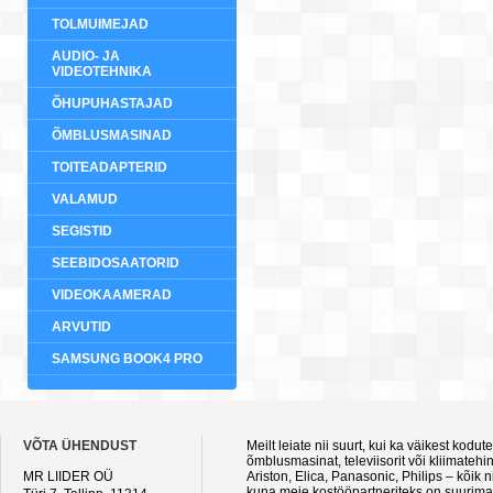
TOLMUIMEJAD
AUDIO- JA
VIDEOTEHNIKA
ÕHUPUHASTAJAD
ÕMBLUSMASINAD
TOITEADAPTERID
VALAMUD
SEGISTID
SEEBIDOSAATORID
VIDEOKAAMERAD
ARVUTID
SAMSUNG BOOK4 PRO
VÕTA ÜHENDUST
Meilt leiate nii suurt, kui ka väikest kod
õmblusmasinat, televiisorit või kliimateh
MR LIIDER OÜ
Ariston, Elica, Panasonic, Philips – kõik
kuna meie kostööpartneriteks on suurimad 