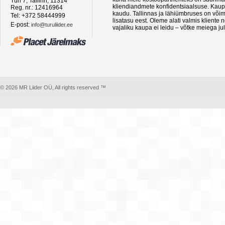
Türi 7, Tallinn, 11314
kliendiandmete konfidentsiaalsuse. Kaupa
Reg. nr.: 12416964
kaudu. Tallinnas ja lähiümbruses on võima
Tel: +372 58444999
lisatasu eest. Oleme alati valmis kliente
E-post:
info@turuliider.ee
vajaliku kaupa ei leidu – võtke meiega ju
© 2026 MR Liider OÜ, All rights reserved ™