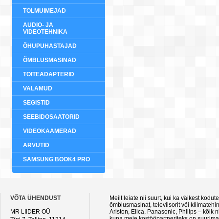
TOLMUIMEJAD
AUDIO- JA
VIDEOTEHNIKA
ÕHUPUHASTAJAD
ÕMBLUSMASINAD
TOITEADAPTERID
VALAMUD
SEGISTID
SEEBIDOSAATORID
VIDEOKAAMERAD
ARVUTID
SAMSUNG BOOK4 PRO
VÕTA ÜHENDUST
Meilt leiate nii suurt, kui ka väikest kod
õmblusmasinat, televiisorit või kliimateh
MR LIIDER OÜ
Ariston, Elica, Panasonic, Philips – kõik
kuna meie kostööpartneriteks on suurimad 