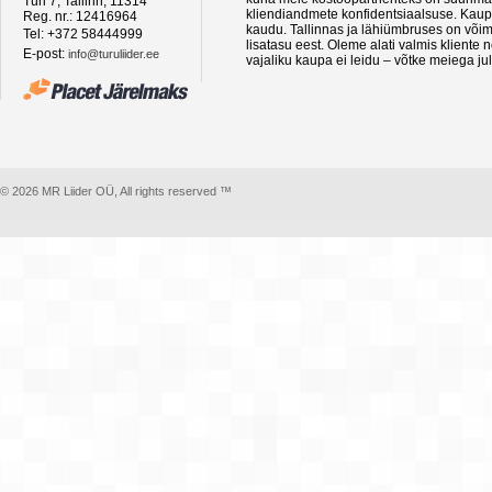
Türi 7, Tallinn, 11314
kliendiandmete konfidentsiaalsuse. Kaupa
Reg. nr.: 12416964
kaudu. Tallinnas ja lähiümbruses on võima
Tel: +372 58444999
lisatasu eest. Oleme alati valmis kliente
E-post:
info@turuliider.ee
vajaliku kaupa ei leidu – võtke meiega ju
© 2026 MR Liider OÜ, All rights reserved ™