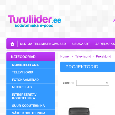
ÜLD- JA TELLIMISTINGIMUSED
SISUKAART
JÄRELMAKS
Home
Televiisorid
Projektorid
KATEGOORIAD
>
>
MOBIILTELEFONID
PROJEKTORID
TELEVIISORID
FOTOKAAMERAD
Sorteeri
NUTIKELLAD
INTEGREERITAV
KODUTEHNIKA
SUUR KODUTEHNIKA
VÄIKE KODUTEHNIKA