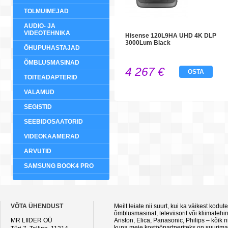
TOLMUIMEJAD
AUDIO- JA
VIDEOTEHNIKA
Hisense 120L9HA UHD 4K DLP
3000Lum Black
ÕHUPUHASTAJAD
ÕMBLUSMASINAD
4 267 €
OSTA
TOITEADAPTERID
VALAMUD
SEGISTID
SEEBIDOSAATORID
VIDEOKAAMERAD
ARVUTID
SAMSUNG BOOK4 PRO
VÕTA ÜHENDUST
Meilt leiate nii suurt, kui ka väikest kod
õmblusmasinat, televiisorit või kliimateh
MR LIIDER OÜ
Ariston, Elica, Panasonic, Philips – kõik
kuna meie kostööpartneriteks on suurimad 