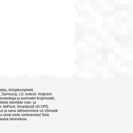
 ahju, köögikomplekti,
, Samsung, LG, Indesit, Hotpoint-
hindadega ja parimatel tingimustel,
kide klientide ostu- ja
te JetPack, Smartposti või DPD
s ja vana utiliseerimine on võimalik
i siiski meie sortimendist Teile
imaalse lahenduse.