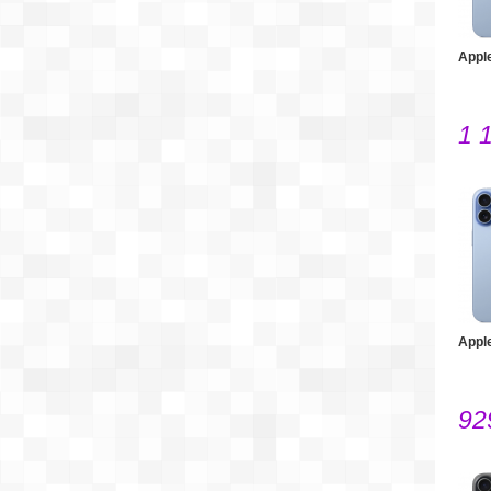
Appl
1 
Appl
92