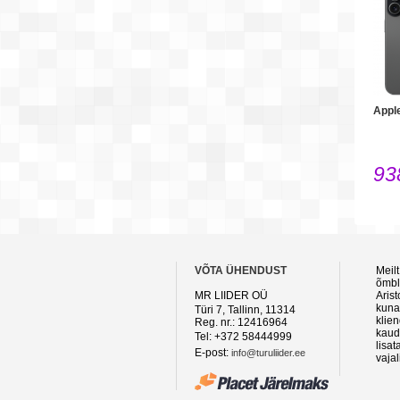
Appl
93
VÕTA ÜHENDUST
Meilt
õmblu
MR LIIDER OÜ
Aris
kuna
Türi 7, Tallinn, 11314
klie
Reg. nr.: 12416964
kaud
Tel: +372 58444999
lisat
E-post:
info@turuliider.ee
vaja