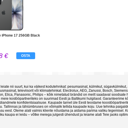
e iPhone 17 256GB Black
8 €
OSTA
 leiate nii suurt, kui ka väikest kodutehnikat: pesumasinat, külmikut, sügavkülmikut,
smasinat, televiisorit või kliimatehinkat. Electrolux, AEG, Zanussi, Bosch, Siemens
ton, Elica, Panasonic, Philips – kõik nimetatud brändid on meilt saadaval soodsate 
 meie kostööpartneriteks on suurimad Eesti ja Baltikumi hulgilaod. Garanteerime kõi
ndiandmete konfidentsiaalsuse. Kaupade tarnet üle Eesti teostame koostööpartneri
u. Tallinnas ja lähiümbruses on võimalik tellida kaupade koju. Uue tehnika paigaldu
asu eest. Oleme alati valmis kliente nõustama ja aidama parima valiku tegemisel. Ku
liku kaupa ei leidu – võtke meiega julgesti ühendust ja leiame alati Teie jaoks opt