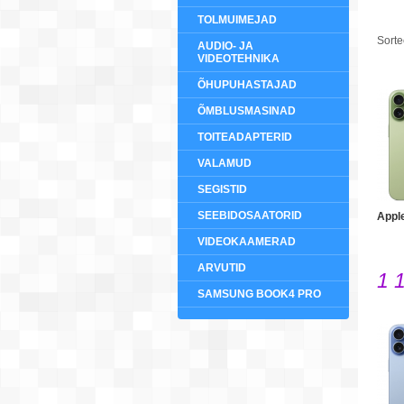
TOLMUIMEJAD
Sorte
AUDIO- JA
VIDEOTEHNIKA
ÕHUPUHASTAJAD
ÕMBLUSMASINAD
TOITEADAPTERID
VALAMUD
SEGISTID
SEEBIDOSAATORID
Appl
VIDEOKAAMERAD
ARVUTID
1 
SAMSUNG BOOK4 PRO