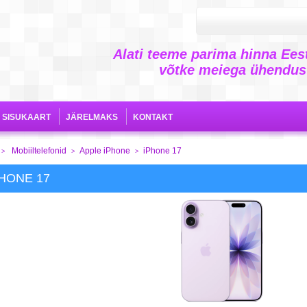
Alati teeme parima hinna Eest
võtke meiega ühendust
SISUKAART
JÄRELMAKS
KONTAKT
Mobiiltelefonid
Apple iPhone
iPhone 17
>
>
>
HONE 17