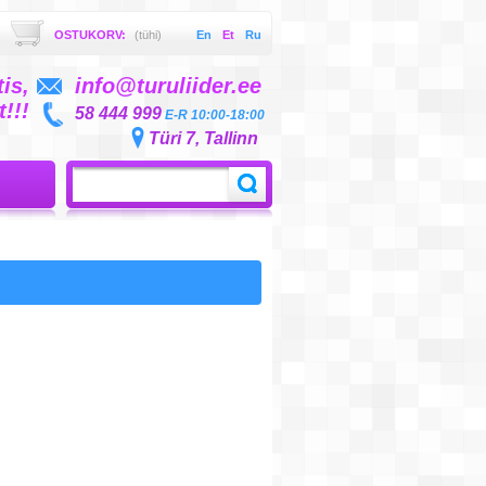
OSTUKORV:
(tühi)
En
Et
Ru
is,
info@turuliider.ee
!!!
58 444 999
E-R 10:00-18:00
Türi 7, Tallinn