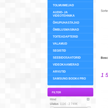
TOLMUIMEJAD
Sorte
AUDIO- JA
VIDEOTEHNIKA
ÕHUPUHASTAJAD
ÕMBLUSMASINAD
TOITEADAPTERID
VALAMUD
SEGISTID
SEEBIDOSAATORID
Bosc
VIDEOKAAMERAD
ARVUTID
1 
SAMSUNG BOOK4 PRO
FILTER
Hind
Ulatus:
111€ - 2 749€