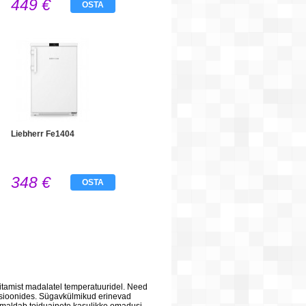
449 €
OSTA
Liebherr Fe1404
348 €
OSTA
litamist madalatel temperatuuridel. Need
sioonides. Sügavkülmikud erinevad