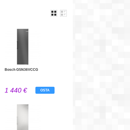
Bosch GSN36VCCG
1 440 €
OSTA