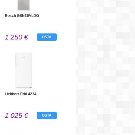
Bosch GSN36VLDG
1 250 €
OSTA
Liebherr FNd 4234
1 025 €
OSTA