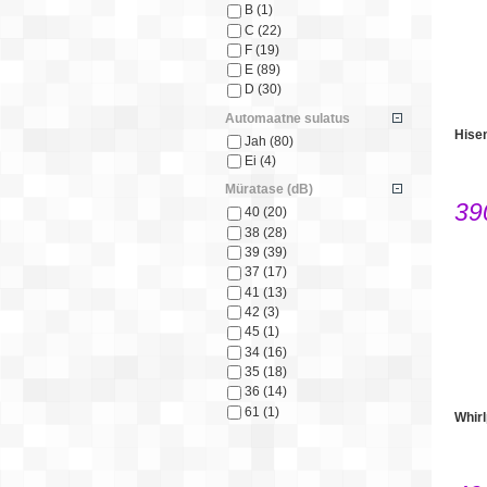
B
(1)
C
(22)
F
(19)
E
(89)
D
(30)
Automaatne sulatus
Hise
Jah
(80)
Ei
(4)
Müratase (dB)
39
40
(20)
38
(28)
39
(39)
37
(17)
41
(13)
42
(3)
45
(1)
34
(16)
35
(18)
36
(14)
61
(1)
Whir
31
(1)