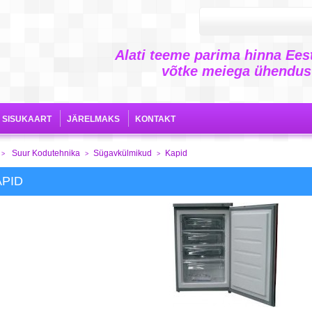
Alati teeme parima hinna Eest
võtke meiega ühendust
SISUKAART
JÄRELMAKS
KONTAKT
Suur Kodutehnika
Sügavkülmikud
Kapid
>
>
>
APID