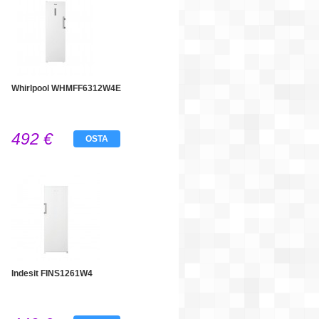
Whirlpool WHMFF6312W4E
492 €
OSTA
Indesit FINS1261W4