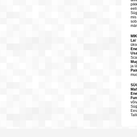
tav
pik
eeli
Süg
mis
sob
mär
MI
Lai 
üks
Ene
Usa
Sca
Mug
ja 
Pai
mud
SÜ
Mah
Ene
Fun
või
Süg
Ees
Tal