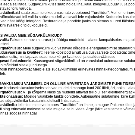
alistest külmikutest oma võime poolest hoida temperatuuri oluliselt alla nulli, mis 
ka aega säilitada. Sügavkülmikutes saab hoida liha, kala, köögivilju, puuvilju ja pool
stavad toitu varuda.
avkülmikuid saate osta meie kodumasinate veebipoest "Turuliider". Meil on erineva
 võimaldavad teil valida sobiva mudeli vastavalt teie vajadustele. Koduseks kasu
ivad hästi köögi interjööri. Restoranide ja poodide jaoks on olemas suured tööst
kimisväärseid toidukoguseid.
KS VALIDA MEIE SÜGAVKÜLMIKUD?
valik:
Pakume erineva suuruse ja tüübiga mudeleid – alates kompaktsetest majapi
usteni.
rgiatõhusus:
Meie sügavkülmikud vastavad kõrgetele energiatarbimise standardit
ldusväärsus ja kvaliteet:
Teeme koostööd ainult usaldusväärsete tootjatega: Smeg
ndomestic, mis tagavad seadmete kõrge kvaliteedi ja usaldusväärsuse.
avad funktsioonid:
Kaasaegsed sügavkülmikud on varustatud automaatse sulatami
läbimõeldud sisekujundusega.
ndlik hinnapoliitika:
Meilt leiate sügavkülmikuid erinevates hinnakategooriates, mis 
eli.
GAVKÜLMIKU VALIMISEL ON OLULINE ARVESTADA JÄRGMISTE PUNKTIDEG
t:
Koduseks kasutamiseks sobivad mudelid mahuga kuni 200 liitrit, äri jaoks – alates
rgiatõhusus:
A+ ja kõrgema klassiga mudelid aitavad teil oluliselt elektrienergiat 
ktsionaalsus:
Mõelge vajalikele funktsioonidele. Automaatne sulatamine, kiire kül
vad sügavkülmiku kasutamist oluliselt lihtsustada.
avkülmiku tellimine meie veebipoes "Turuliider" on lihtne ja mugav. Pakume kiiret 
ti ning erinevaid makseviise teie mugavuse huvides. Ärge jätke kasutamata võimalu
linnas soodsa hinnaga!