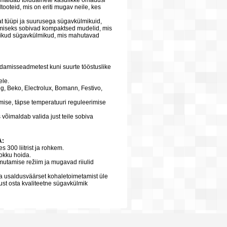
võimaldab toiduainete kasulikke omadusi
tooteid, mis on eriti mugav neile, kes
t tüüpi ja suurusega sügavkülmikuid,
tamiseks sobivad kompaktsed mudelid, mis
uslikud sügavkülmikud, mis mahutavad
damisseadmetest kuni suurte tööstuslike
ele.
, Beko, Electrolux, Bomann, Festivo,
se, täpse temperatuuri reguleerimise
võimaldab valida just teile sobiva
A:
 300 liitrist ja rohkem.
kokku hoida.
mutamise režiim ja mugavad riiulid
ja usaldusväärset kohaletoimetamist üle
st osta kvaliteetne sügavkülmik