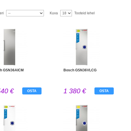
eri
Kuva
Tooteid lehel
h GSN36AICM
Bosch GSN36VLCG
540 €
1 380 €
OSTA
OSTA