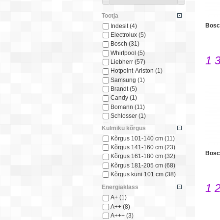
Tootja
Bos
Indesit
(4)
Electrolux
(5)
Bosch
(31)
Whirlpool
(5)
1 
Liebherr
(57)
Hotpoint-Ariston
(1)
Samsung
(1)
Brandt
(5)
Candy
(1)
Bomann
(11)
Schlosser
(1)
Snaige
(3)
Külmiku kõrgus
Smeg
(1)
Kõrgus 101-140 cm
(11)
Scandomestic
(14)
Kõrgus 141-160 cm
(23)
Frigelux
(9)
Bos
Kõrgus 161-180 cm
(32)
Beko
(10)
Kõrgus 181-205 cm
(68)
Gorenje
(12)
Kõrgus kuni 101 cm
(38)
Hisense
(2)
1 
Energiaklass
A+
(1)
A++
(8)
A+++
(3)