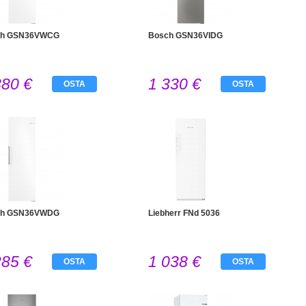
ch GSN36VWCG
Bosch GSN36VIDG
380 €
1 330 €
OSTA
OSTA
ch GSN36VWDG
Liebherr FNd 5036
285 €
1 038 €
OSTA
OSTA