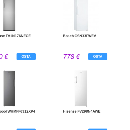
nse FV1N176NECE
Bosch GSN33FWEV
0 €
778 €
OSTA
OSTA
lpool WHMFF6312XP4
Hisense FV298N4AWE