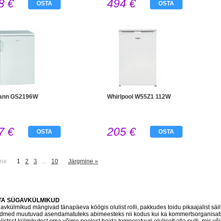
8 €
494 €
OSTA
OSTA
ann GS2196W
Whirlpool W55Z1 112W
7 €
205 €
OSTA
OSTA
ine
1
2
3
...
10
Järgmine »
TA SÜGAVKÜLMIKUD
avkülmikud mängivad tänapäeva köögis olulist rolli, pakkudes toidu pikaajalist säi
dmed muutuvad asendamatuteks abimeesteks nii kodus kui ka kommertsorganisat