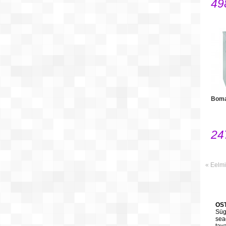
49
Bom
24
« Eelm
OS
Süg
sea