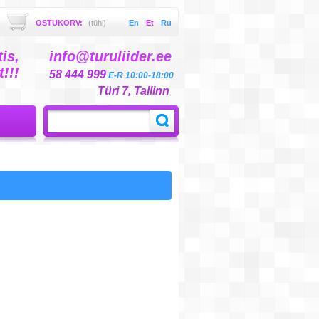
OSTUKORV:
(tühi)
En
Et
Ru
is,
info@turuliider.ee
!!!
58 444 999
E-R 10:00-18:00
Türi 7, Tallinn