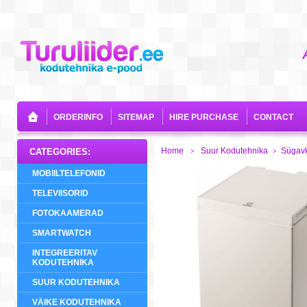
ORDERINFO
SITEMAP
HIRE PURCHASE
CONTACT
Home
Suur Kodutehnika
Sügav
CATEGORIES:
>
>
MOBIILTELEFONID
TELEVIISORID
FOTOKAAMERAD
SMARTWATCH
INTEGREERITAV
KODUTEHNIKA
SUUR KODUTEHNIKA
VÄIKE KODUTEHNIKA