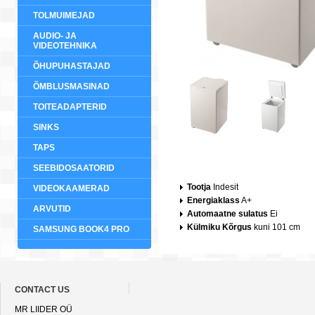
TOLMUIMEJAD
AUDIO- JA
VIDEOTEHNIKA
ÕHUPUHASTAJAD
ÕMBLUSMASINAD
TOITEADAPTERID
SINKS
TAPS
SEEBIDOSAATORID
Tootja
Indesit
VIDEOKAAMERAD
Energiaklass
A+
ARVUTID
Automaatne sulatus
Ei
Külmiku Kõrgus
kuni 101 cm
SAMSUNG BOOK4 PRO
CONTACT US
MR LIIDER OÜ