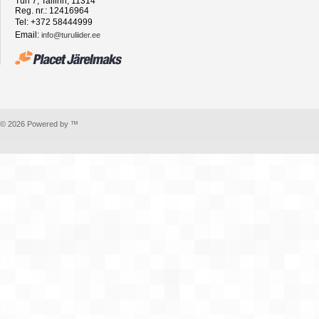
Türi 7, Tallinn, 11314
Reg. nr.: 12416964
Tel: +372 58444999
Email:
info@turuliider.ee
© 2026 Powered by ™