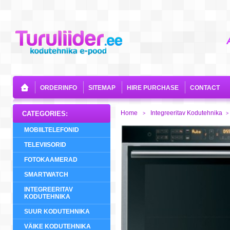
ORDERINFO
SITEMAP
HIRE PURCHASE
CONTACT
Home
Integreeritav Kodutehnika
CATEGORIES:
>
>
MOBIILTELEFONID
TELEVIISORID
FOTOKAAMERAD
SMARTWATCH
INTEGREERITAV
KODUTEHNIKA
SUUR KODUTEHNIKA
VÄIKE KODUTEHNIKA