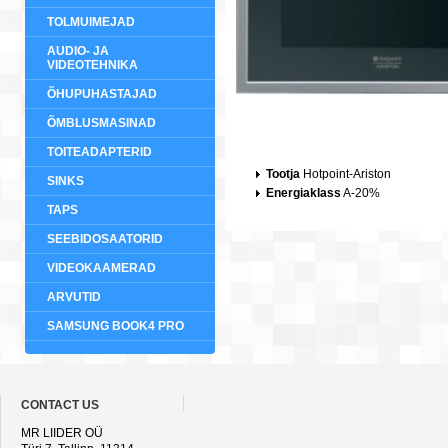
TOLMUIMEJAD
AUDIO- JA
VIDEOTEHNIKA
ÕHUPUHASTAJAD
ÕMBLUSMASINAD
TOITEADAPTERID
Tootja
Hotpoint-Ariston
SINKS
Energiaklass
A-20%
TAPS
SEEBIDOSAATORID
VIDEOKAAMERAD
ARVUTID
SAMSUNG BOOK4 PRO
CONTACT US
MR LIIDER OÜ