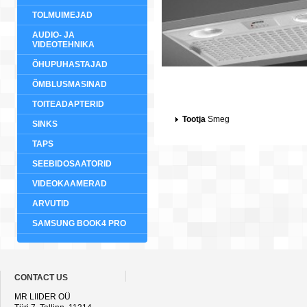
TOLMUIMEJAD
AUDIO- JA
VIDEOTEHNIKA
ÕHUPUHASTAJAD
ÕMBLUSMASINAD
TOITEADAPTERID
Tootja
Smeg
SINKS
TAPS
SEEBIDOSAATORID
VIDEOKAAMERAD
ARVUTID
SAMSUNG BOOK4 PRO
CONTACT US
MR LIIDER OÜ