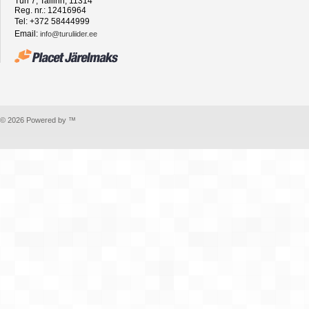
Türi 7, Tallinn, 11314
Reg. nr.: 12416964
Tel: +372 58444999
Email:
info@turuliider.ee
© 2026 Powered by ™