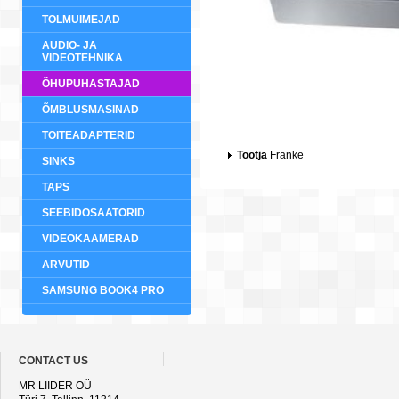
TOLMUIMEJAD
AUDIO- JA
VIDEOTEHNIKA
ÕHUPUHASTAJAD
ÕMBLUSMASINAD
TOITEADAPTERID
Tootja
Franke
SINKS
TAPS
SEEBIDOSAATORID
VIDEOKAAMERAD
ARVUTID
SAMSUNG BOOK4 PRO
CONTACT US
MR LIIDER OÜ