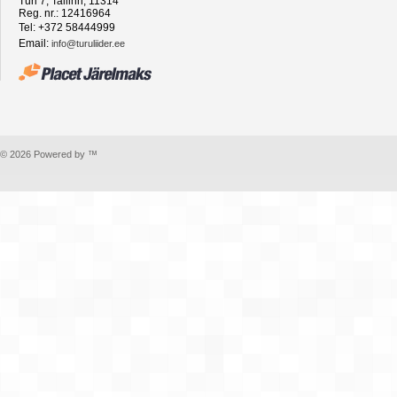
Türi 7, Tallinn, 11314
Reg. nr.: 12416964
Tel: +372 58444999
Email:
info@turuliider.ee
© 2026 Powered by ™