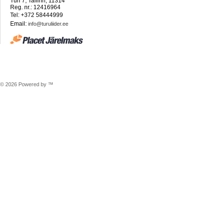
Türi 7, Tallinn, 11314
Reg. nr.: 12416964
Tel: +372 58444999
Email:
info@turuliider.ee
© 2026 Powered by ™