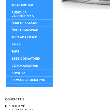
TOLMUIMEJAD
AUDIO- JA
VIDEOTEHNIKA
ÕHUPUHASTAJAD
ÕMBLUSMASINAD
TOITEADAPTERID
SINKS
TAPS
SEEBIDOSAATORID
VIDEOKAAMERAD
ARVUTID
SAMSUNG BOOK4 PRO
CONTACT US
MR LIIDER OÜ