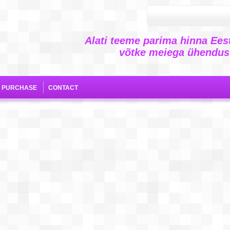
Alati teeme parima hinna Eest
võtke meiega ühendust
E PURCHASE
CONTACT