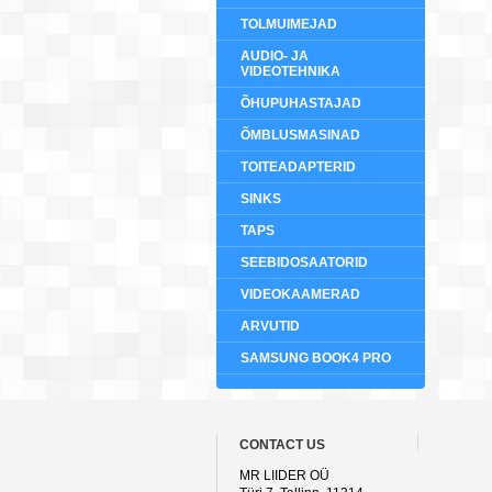
TOLMUIMEJAD
AUDIO- JA
VIDEOTEHNIKA
ÕHUPUHASTAJAD
ÕMBLUSMASINAD
TOITEADAPTERID
SINKS
TAPS
SEEBIDOSAATORID
VIDEOKAAMERAD
ARVUTID
SAMSUNG BOOK4 PRO
CONTACT US
MR LIIDER OÜ