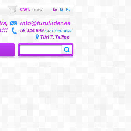
CART:
(empty)
En
Et
Ru
is,
info@turuliider.ee
!!!
58 444 999
E-R 10:00-18:00
Türi 7, Tallinn