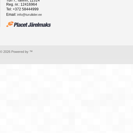
Türi 7, Tallinn, 11314
Reg. nr.: 12416964
Tel: +372 58444999
Email:
info@turuliider.ee
© 2026 Powered by ™