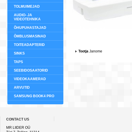
TOLMUIMEJAD
AUDIO- JA
VIDEOTEHNIKA
ÕHUPUHASTAJAD
ÕMBLUSMASINAD
TOITEADAPTERID
Tootja
Janome
SINKS
TAPS
SEEBIDOSAATORID
VIDEOKAAMERAD
ARVUTID
SAMSUNG BOOK4 PRO
CONTACT US
MR LIIDER OÜ