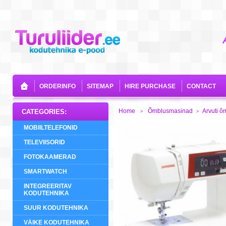
ORDERINFO
SITEMAP
HIRE PURCHASE
CONTACT
Home
Õmblusmasinad
Arvuti 
CATEGORIES:
>
>
MOBIILTELEFONID
TELEVIISORID
FOTOKAAMERAD
SMARTWATCH
INTEGREERITAV
KODUTEHNIKA
SUUR KODUTEHNIKA
VÄIKE KODUTEHNIKA