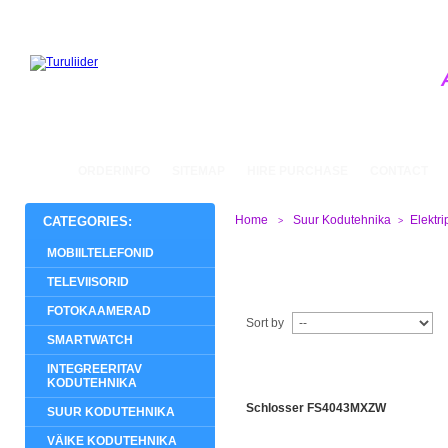
ORDERINFO
SITEMAP
HIRE PURCHASE
CONTACT
Home
Suur Kodutehnika
Elektri
CATEGORIES:
>
>
MOBIILTELEFONID
MALMPLAATIDEGA
TELEVIISORID
FOTOKAAMERAD
Sort by
SMARTWATCH
INTEGREERITAV
KODUTEHNIKA
Schlosser FS4043MXZW
SUUR KODUTEHNIKA
VÄIKE KODUTEHNIKA