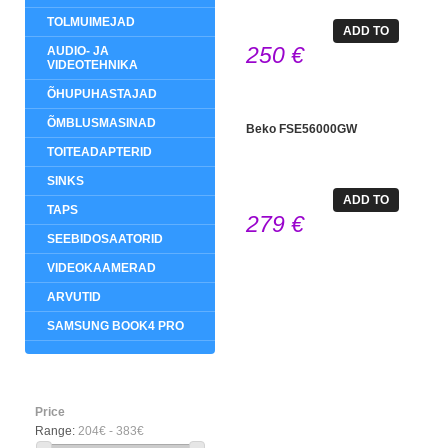
TOLMUIMEJAD
ADD TO
250 €
AUDIO- JA
CART
VIDEOTEHNIKA
ÕHUPUHASTAJAD
ÕMBLUSMASINAD
Beko FSE56000GW
TOITEADAPTERID
SINKS
ADD TO
TAPS
279 €
CART
SEEBIDOSAATORID
VIDEOKAAMERAD
ARVUTID
SAMSUNG BOOK4 PRO
CATALOG
Price
Range:
204€ - 383€