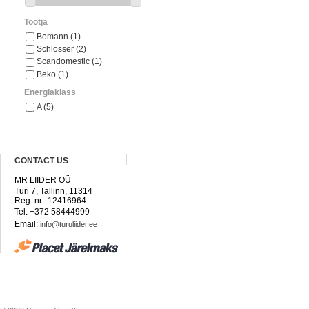
Tootja
Bomann
(1)
Schlosser
(2)
Scandomestic
(1)
Beko
(1)
Energiaklass
A
(5)
CONTACT US
MR LIIDER OÜ
Türi 7, Tallinn, 11314
Reg. nr.: 12416964
Tel: +372 58444999
Email:
info@turuliider.ee