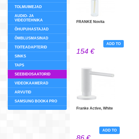
TOLMUIMEJAD
AUDIO- JA
VIDEOTEHNIKA
FRANKE Novita
ÕHUPUHASTAJAD
ÕMBLUSMASINAD
ADD TO
TOITEADAPTERID
154 €
CART
SINKS
TAPS
SEEBIDOSAATORID
VIDEOKAAMERAD
ARVUTID
SAMSUNG BOOK4 PRO
Franke Active, White
ADD TO
86 €
CART