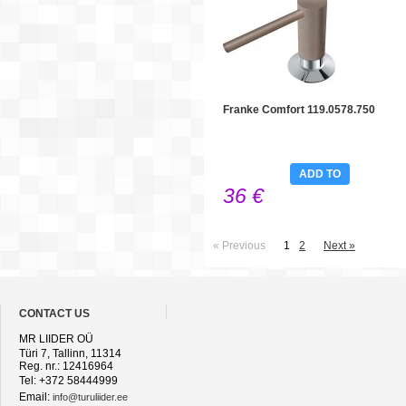
Franke Comfort 119.0578.750
ADD TO
36 €
CART
« Previous
1
2
Next »
CONTACT US
MR LIIDER OÜ
Türi 7, Tallinn, 11314
Reg. nr.: 12416964
Tel: +372 58444999
Email:
info@turuliider.ee