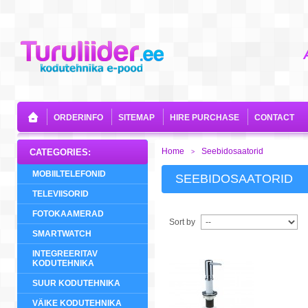
ORDERINFO
SITEMAP
HIRE PURCHASE
CONTACT
Home
Seebidosaatorid
CATEGORIES:
>
MOBIILTELEFONID
SEEBIDOSAATORID
TELEVIISORID
FOTOKAAMERAD
Sort by
SMARTWATCH
INTEGREERITAV
KODUTEHNIKA
SUUR KODUTEHNIKA
VÄIKE KODUTEHNIKA