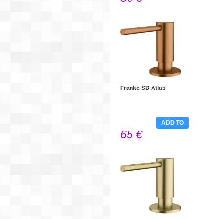
Franke SD Atlas
ADD TO
65 €
CART